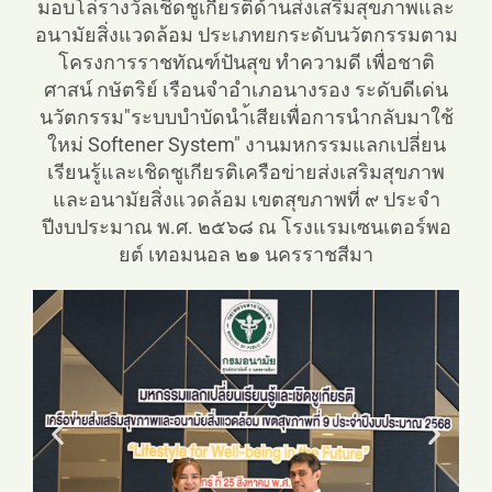
มอบโล่รางวัลเชิดชูเกียรติด้านส่งเสริมสุขภาพและ
อนามัยสิ่งแวดล้อม ประเภทยกระดับนวัตกรรมตาม
โครงการราชทัณฑ์ปันสุข ทำความดี เพื่อชาติ
ศาสน์ กษัตริย์ เรือนจำอำเภอนางรอง ระดับดีเด่น
นวัตกรรม"ระบบบำบัดนำ้เสียเพื่อการนำกลับมาใช้
ใหม่ Softener System" งานมหกรรมแลกเปลี่ยน
เรียนรู้และเชิดชูเกียรติเครือข่ายส่งเสริมสุขภาพ
และอนามัยสิ่งแวดล้อม เขตสุขภาพที่ ๙ ประจำ
ปีงบประมาณ พ.ศ. ๒๕๖๘ ณ โรงแรมเซนเตอร์พอ
ยต์ เทอมนอล ๒๑ นครราชสีมา