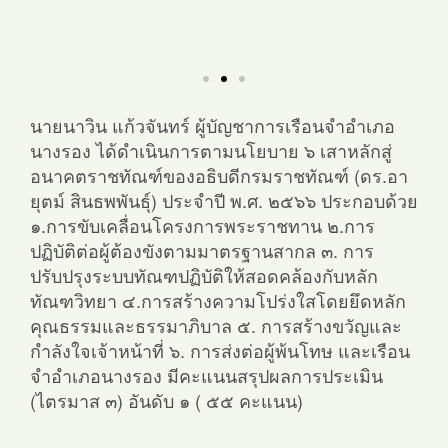
นายนาวิน แก้วจันทร์ ผู้บัญชาการเรือนจำอำเภอ
นางรอง ได้ดำเนินการตามนโยบาย ๖ เสาหลักสู่
อนาคตราชทัณฑ์ของอธิบดีกรมราชทัณฑ์ (ดร.อา
ยุตม์ สินธพพันธุ์) ประจำปี พ.ศ. ๒๕๖๖ ประกอบด้วย
๑.การขับเคลื่อนโครงการพระราชทาน ๒.การ
ปฏิบัติต่อผู้ต้องขังตามมาตรฐานสากล ๓. การ
ปรับปรุงระบบทัณฑปฏิบัติให้สอดคล้องกับหลัก
ทัณฑวิทยา ๔.การสร้างความโปร่งใสโดยยึดหลัก
คุณธรรมและธรรมาภิบาล ๕. การสร้างขวัญและ
กำลังใจเจ้าหน้าที่ ๖. การส่งต่อผู้พ้นโทษ และเรือน
จำอำเภอนางรอง มีคะแนนสรุปผลการประเมิน
(ไตรมาส ๓) อันดับ ๑ ( ๕๕ คะแนน)