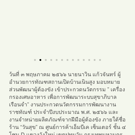
ว้นที่ ๓ พฤษภาคม ๒๕๖๖ นายนาวิน แก้วจันทร์ ผู้
อำนวยการทัณฑสถานเปิดบ้านเนินสูง มอบหมาย
ส่วนพัฒนาผู้ต้องขัง เข้าประกวดนวัตกรรม ” เครื่อง
กรองเศษอาหาร เพื่อการพัฒนาระบบสุขาภิบาล
เรือนจำ” งานประกวดนวัตกรรมการพัฒนางาน
ราชทัณฑ์ ประจำปีงบประมาณ พ.ศ. ๒๕๖๖ และ
งานจำหน่ายผลิตภัณฑ์จากฝีมือผู้ต้องขัง ภายใต้ชื่อ
ร้าน “วันสุข” ณ ศูนย์การค้าเอ็มบีเค เซ็นเตอร์ ชั้น ๔
โซน D แขวงวังใหม่ เขตปทุมวัน กรุงเทพมหานคร