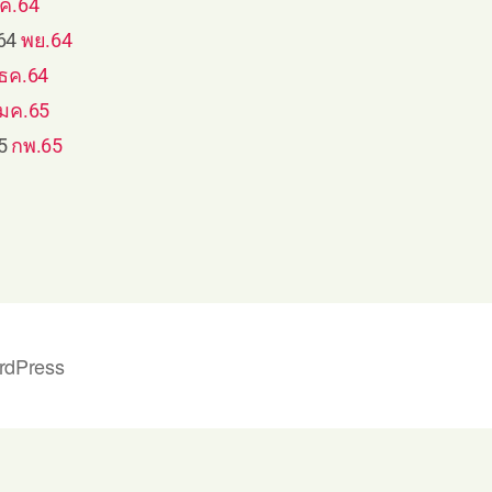
ค.64
564
พย.64
ธค.64
มค.65
65
กพ.65
rdPress