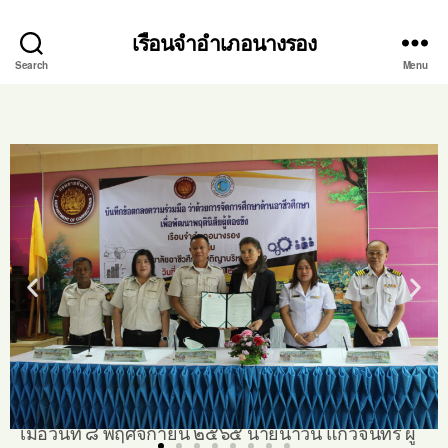
เรือนจำอำเภอนางรอง
Search
Menu
เมื่อวันที่ ๘ พฤศจิกายน ๒๕๖๕ นายนาวิน แก้วจันทร์ ผู้