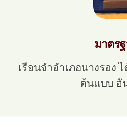
มาตรฐา
เรือนจำอำเภอนางรอง ได
ต้นแบบ อัน